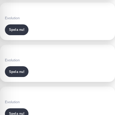
Red Door Roulette
Evolution
Spela nu!
Crazy Pachinko
Evolution
Spela nu!
VIP Roulette
Evolution
Spela nu!