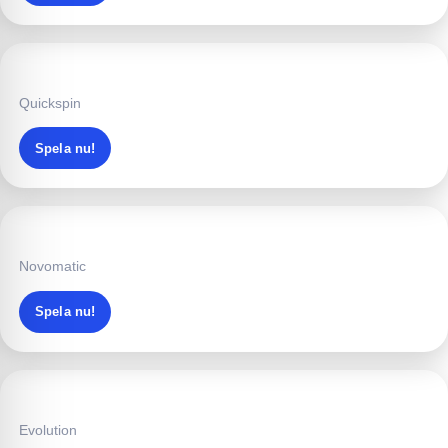
Sakura Fortune Epic Bloom
Quickspin
Spela nu!
Book of Ra Magic
Novomatic
Spela nu!
Funky Time
Evolution