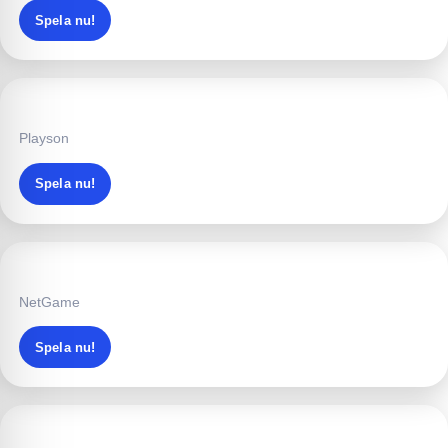
Spela nu!
3 Luxor Pots: Hold and Win
Playson
Spela nu!
Mardi Gras Queen
NetGame
Spela nu!
Jammin Jars