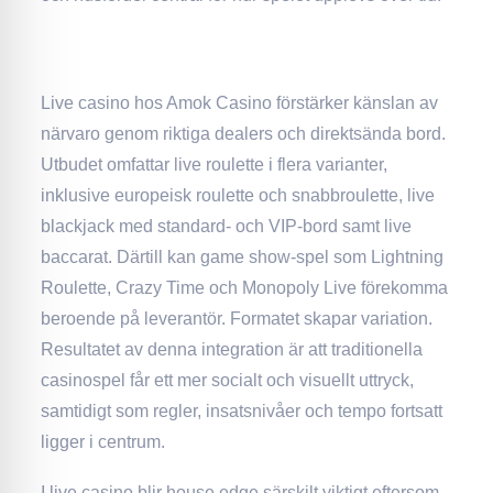
Live casino
Live casino hos Amok Casino förstärker känslan av
närvaro genom riktiga dealers och direktsända bord.
Utbudet omfattar live roulette i flera varianter,
inklusive europeisk roulette och snabbroulette, live
blackjack med standard- och VIP-bord samt live
baccarat. Därtill kan game show-spel som Lightning
Roulette, Crazy Time och Monopoly Live förekomma
beroende på leverantör. Formatet skapar variation.
Resultatet av denna integration är att traditionella
casinospel får ett mer socialt och visuellt uttryck,
samtidigt som regler, insatsnivåer och tempo fortsatt
ligger i centrum.
I live casino blir house edge särskilt viktigt eftersom