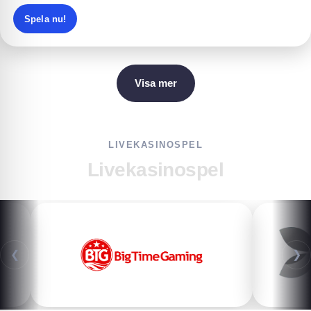
Spela nu!
Visa mer
LIVEKASINOSPEL
Livekasinospel
❮
❯