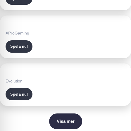
Roulette
XProGaming
Spela nu!
Cash or Crash
Evolution
Spela nu!
Visa mer