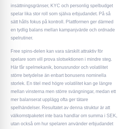
insättningsgränser, KYC och personlig spelbudget
spelar lika stor roll som själva erbjudandet. På så
sätt hålls fokus på kontroll. Plattformen ger därmed
en tydlig balans mellan kampanjvärde och ordnade
spelrutiner.
Free spins-delen kan vara särskilt attraktiv för
spelare som vill prova slotsektionen i mindre steg.
Här får spelmekanik, bonusrundor och volatilitet
större betydelse än enbart bonusens nominella
storlek. En titel med högre volatilitet kan ge längre
mellan vinsterna men större svängningar, medan ett
mer balanserat upplägg ofta ger tätare
spelhändelser. Resultatet av denna struktur är att
välkomstpaketet inte bara handlar om summa i SEK,
utan också om hur spelaren använder erbjudandet