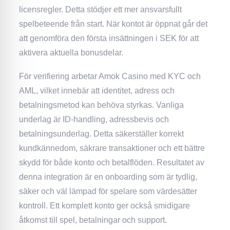
licensregler. Detta stödjer ett mer ansvarsfullt
spelbeteende från start. När kontot är öppnat går det
att genomföra den första insättningen i SEK för att
aktivera aktuella bonusdelar.
För verifiering arbetar Amok Casino med KYC och
AML, vilket innebär att identitet, adress och
betalningsmetod kan behöva styrkas. Vanliga
underlag är ID-handling, adressbevis och
betalningsunderlag. Detta säkerställer korrekt
kundkännedom, säkrare transaktioner och ett bättre
skydd för både konto och betalflöden. Resultatet av
denna integration är en onboarding som är tydlig,
säker och väl lämpad för spelare som värdesätter
kontroll. Ett komplett konto ger också smidigare
åtkomst till spel, betalningar och support.