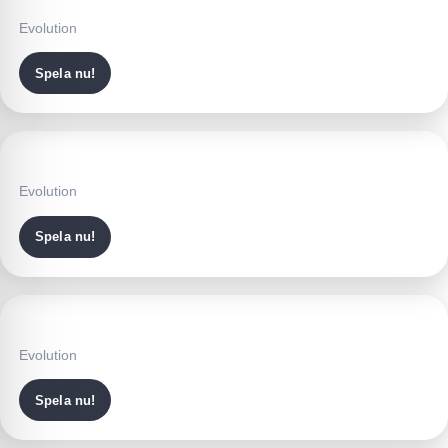
Evolution
Spela nu!
Funky Time
Evolution
Spela nu!
Immersive Roulette
Evolution
Spela nu!