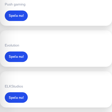
Push gaming
Spela nu!
Crazy Time
Evolution
Spela nu!
Katmandu Gold
ELKStudios
Spela nu!