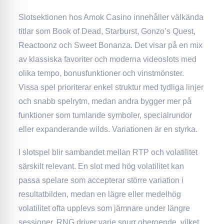
Slotsektionen hos Amok Casino innehåller välkända
titlar som Book of Dead, Starburst, Gonzo’s Quest,
Reactoonz och Sweet Bonanza. Det visar på en mix
av klassiska favoriter och moderna videoslots med
olika tempo, bonusfunktioner och vinstmönster.
Vissa spel prioriterar enkel struktur med tydliga linjer
och snabb spelrytm, medan andra bygger mer på
funktioner som tumlande symboler, specialrundor
eller expanderande wilds. Variationen är en styrka.
I slotspel blir sambandet mellan RTP och volatilitet
särskilt relevant. En slot med hög volatilitet kan
passa spelare som accepterar större variation i
resultatbilden, medan en lägre eller medelhög
volatilitet ofta upplevs som jämnare under längre
sessioner. RNG driver varje snurr oberoende, vilket