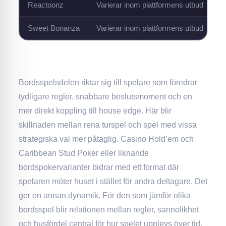
Reactoonz
Varierar inom plattformens utbud
V
Sweet Bonanza
Varierar inom plattformens utbud
V
Bordsspel
Bordsspelsdelen riktar sig till spelare som föredrar
tydligare regler, snabbare beslutsmoment och en
mer direkt koppling till house edge. Här blir
skillnaden mellan rena turspel och spel med vissa
strategiska val mer påtaglig. Casino Hold’em och
Caribbean Stud Poker eller liknande
bordspokervarianter bidrar med ett format där
spelaren möter huset i stället för andra deltagare. Det
ger en annan dynamik. För den som jämför olika
bordsspel blir relationen mellan regler, sannolikhet
och husfördel central för hur spelet upplevs över tid.